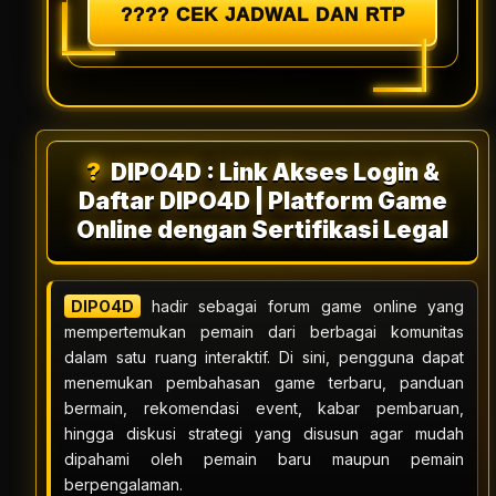
???? CEK JADWAL DAN RTP
DIPO4D : Link Akses Login &
Daftar DIPO4D | Platform Game
Online dengan Sertifikasi Legal
DIPO4D
hadir sebagai forum game online yang
mempertemukan pemain dari berbagai komunitas
dalam satu ruang interaktif. Di sini, pengguna dapat
menemukan pembahasan game terbaru, panduan
bermain, rekomendasi event, kabar pembaruan,
hingga diskusi strategi yang disusun agar mudah
dipahami oleh pemain baru maupun pemain
berpengalaman.