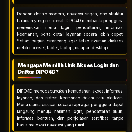
Dengan desain modern, navigasi ringan, dan struktur
halaman yang responsif, DIPO4D membantu pengguna
menemukan menu login, pendaftaran, informasi
keamanan, serta detail layanan secara lebih cepat.
Setiap bagian dirancang agar tetap nyaman diakses
melalui ponsel, tablet, laptop, maupun desktop.
Mengapa Memilih Link Akses Login dan
Daftar DIPO4D?
DIPO4D menggabungkan kemudahan akses, informasi
layanan, dan sistem keamanan dalam satu platform.
Menu utama disusun secara rapi agar pengguna dapat
langsung menuju halaman login, pendaftaran akun,
informasi bantuan, dan penjelasan sertifikasi tanpa
harus melewati navigasi yang rumit.