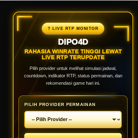
? LIVE RTP MONITOR
DIPO4D
RAHASIA WINRATE TINGGI LEWAT
LIVE RTP TERUPDATE
Pilih provider untuk melihat simulasi jadwal,
countdown, indikator RTP, status permainan, dan
rekomendasi game hari ini.
PILIH PROVIDER PERMAINAN