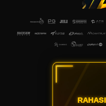
RAHASI