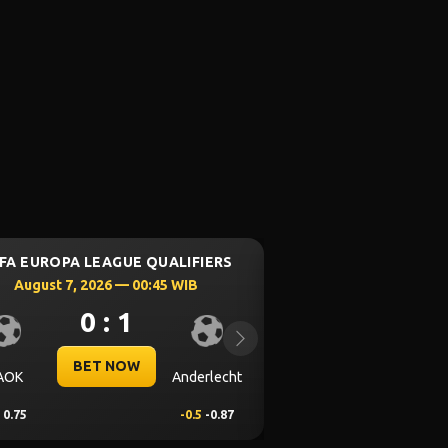
6/8/2026
FA EUROPA LEAGUE QUALIFIERS
August 7, 2026 — 00:00 WIB
0 : 0
Next
BET NOW
oln Red
Omonia
s (n)
Nicosia
0
-0.30
0.00
0.18