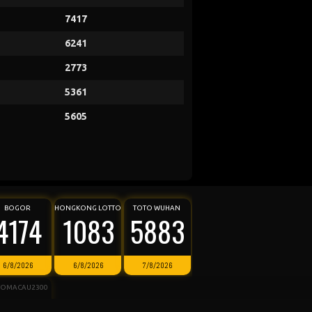
7417
6241
2773
5361
5605
BOGOR
HONGKONG LOTTO
TOTO WUHAN
4174
1083
5883
6/8/2026
6/8/2026
7/8/2026
TOMACAU2300
1391