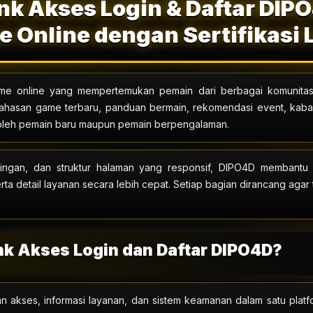
nk Akses Login & Daftar DIPO
 Online dengan Sertifikasi 
e online yang mempertemukan pemain dari berbagai komunitas dal
san game terbaru, panduan bermain, rekomendasi event, kabar 
oleh pemain baru maupun pemain berpengalaman.
ringan, dan struktur halaman yang responsif, DIPO4D membant
rta detail layanan secara lebih cepat. Setiap bagian dirancang agar
k Akses Login dan Daftar DIPO4D?
ses, informasi layanan, dan sistem keamanan dalam satu platfo