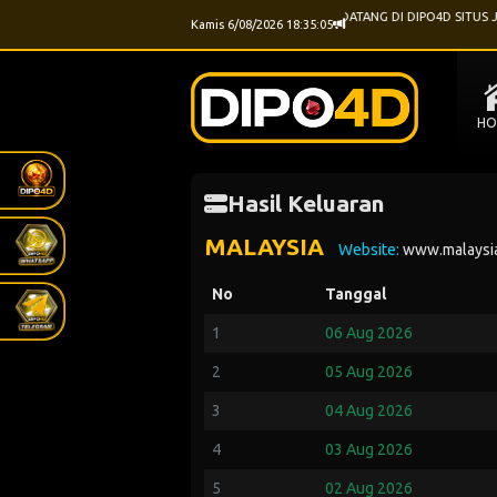
SELAMAT DATANG DI DIPO4D SITUS JUDI RESMI 
Kamis 6/08/2026 18:35:07
HO
Hasil Keluaran
MALAYSIA
Website:
www.malaysia
No
Tanggal
1
06 Aug 2026
2
05 Aug 2026
3
04 Aug 2026
4
03 Aug 2026
5
02 Aug 2026