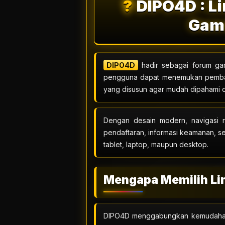
DIPO4D : Li
Game
DIPO4D
hadir sebagai forum gam
pengguna dapat menemukan pembaha
yang disusun agar mudah dipahami 
Dengan desain modern, navigasi 
pendaftaran, informasi keamanan, se
tablet, laptop, maupun desktop.
Mengapa Memilih Lin
DIPO4D menggabungkan kemudahan ak