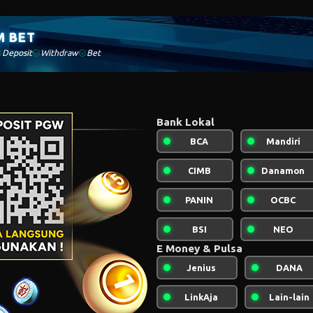
M BET
Deposit
Withdraw
Bet
Bank Lokal
NOBU
Maybank
Mega
Superbank
E Money & Pulsa
Jenius
DANA
LinkAja
Lain-lain