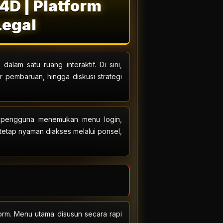
4D | Platform
Legal
am satu ruang interaktif. Di sini,
pembaruan, hingga diskusi strategi
u pengguna menemukan menu login,
 tetap nyaman diakses melalui ponsel,
rm. Menu utama disusun secara rapi