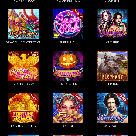
MONEY MEOW
MOON FESTIVAL
ALCHEMY
DRAGON BOAT FESTIVAL
SUPER RICH
VAMPIRE
RICH & HAPPY
HALLOWEEN
ELEPHANT
FORTUNE TELLER
FACE OFF
WEREWOLF