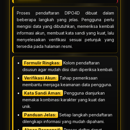
Proses pendaftaran DIPO4D dibuat dalam
beberapa langkah yang jelas. Pengguna perlu
mengisi data yang dibutuhkan, memeriksa kembali
informasi akun, membuat kata sandi yang kuat, lalu
menyelesaikan verifikasi sesuai petunjuk yang
tersedia pada halaman resmi.
Formulir Ringkas:
Kolom pendaftaran
disusun agar mudah diisi dan diperiksa kembali.
Verifikasi Akun:
Tahap pemeriksaan
membantu menjaga keamanan data pengguna.
Kata Sandi Aman:
Pengguna dianjurkan
memakai kombinasi karakter yang kuat dan
unik.
Panduan Jelas:
Setiap langkah pendaftaran
dilengkapi informasi yang mudah dipahami.
Akses Responsif:
Proses daftar dapat