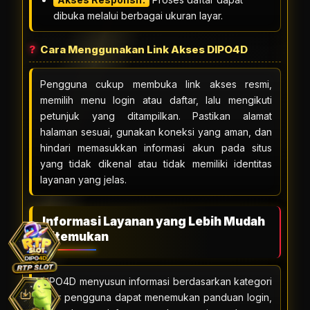
dibuka melalui berbagai ukuran layar.
Cara Menggunakan Link Akses DIPO4D
Pengguna cukup membuka link akses resmi,
memilih menu login atau daftar, lalu mengikuti
petunjuk yang ditampilkan. Pastikan alamat
halaman sesuai, gunakan koneksi yang aman, dan
hindari memasukkan informasi akun pada situs
yang tidak dikenal atau tidak memiliki identitas
layanan yang jelas.
Informasi Layanan yang Lebih Mudah
Ditemukan
DIPO4D menyusun informasi berdasarkan kategori
agar pengguna dapat menemukan panduan login,