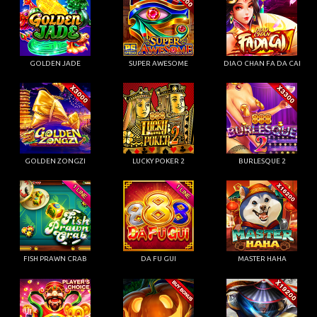
GOLDEN JADE
SUPER AWESOME
DIAO CHAN FA DA CAI
GOLDEN ZONGZI
LUCKY POKER 2
BURLESQUE 2
FISH PRAWN CRAB
DA FU GUI
MASTER HAHA