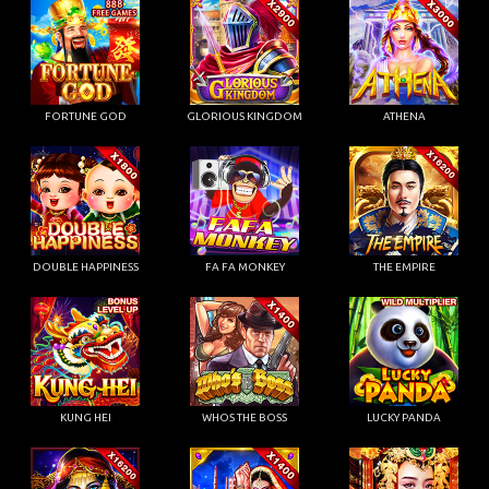
FORTUNE GOD
GLORIOUS KINGDOM
ATHENA
DOUBLE HAPPINESS
FA FA MONKEY
THE EMPIRE
KUNG HEI
WHOS THE BOSS
LUCKY PANDA