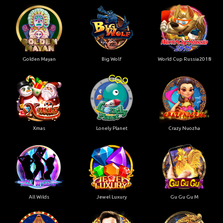
Golden Mayan
Big Wolf
World Cup Russia2018
Xmas
Lonely Planet
Crazy Nuozha
All Wilds
Jewel Luxury
Gu Gu Gu M