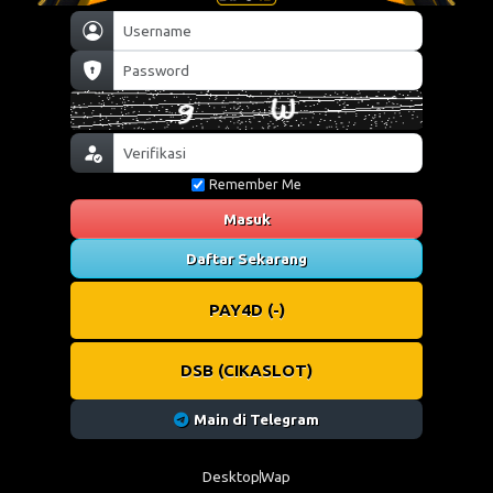
Remember Me
Masuk
Daftar Sekarang
PAY4D (-)
DSB (CIKASLOT)
Main di Telegram
Desktop
Wap