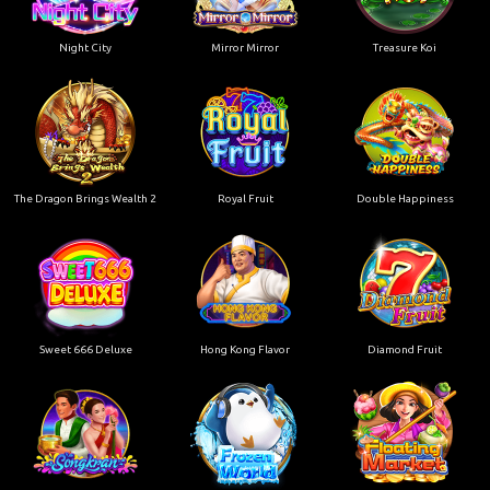
Night City
Mirror Mirror
Treasure Koi
The Dragon Brings Wealth 2
Royal Fruit
Double Happiness
Sweet 666 Deluxe
Hong Kong Flavor
Diamond Fruit