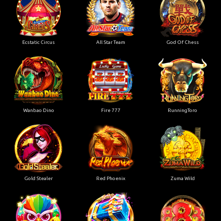
Ecstatic Circus
All Star Team
God Of Chess
Wanbao Dino
Fire 777
RunningToro
Gold Stealer
Red Phoenix
Zuma Wild