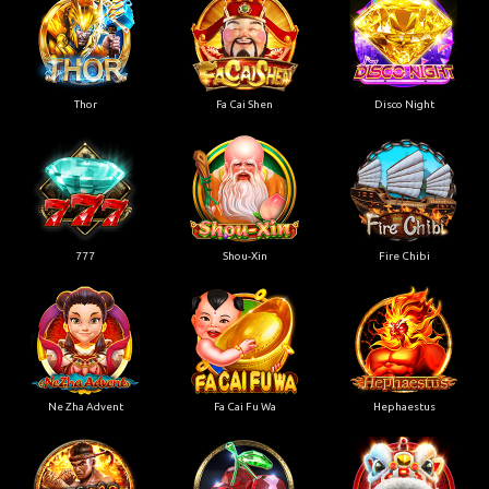
Thor
Fa Cai Shen
Disco Night
777
Shou-Xin
Fire Chibi
Ne Zha Advent
Fa Cai Fu Wa
Hephaestus