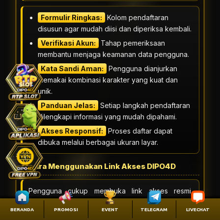
Formulir Ringkas:
Kolom pendaftaran
disusun agar mudah diisi dan diperiksa kembali.
Verifikasi Akun:
Tahap pemeriksaan
membantu menjaga keamanan data pengguna.
Kata Sandi Aman:
Pengguna dianjurkan
memakai kombinasi karakter yang kuat dan
unik.
Panduan Jelas:
Setiap langkah pendaftaran
dilengkapi informasi yang mudah dipahami.
Akses Responsif:
Proses daftar dapat
dibuka melalui berbagai ukuran layar.
Cara Menggunakan Link Akses DIPO4D
Pengguna cukup membuka link akses resmi,
memilih menu login atau daftar, lalu mengikuti
BERANDA
PROMOSI
EVENT
TELEGRAM
LIVECHAT
petunjuk yang ditampilkan. Pastikan alamat