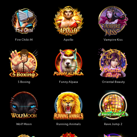
Fire Chibi M
Apollo
Vampire Kiss
5 Boxing
Funny Alpaca
Oriental Beauty
Wolf Moon
Running Animals
Rave Jump 2