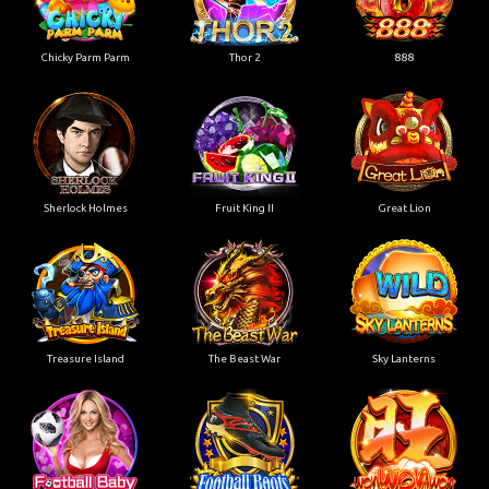
Chicky Parm Parm
Thor 2
888
Sherlock Holmes
Fruit King II
Great Lion
Treasure Island
The Beast War
Sky Lanterns