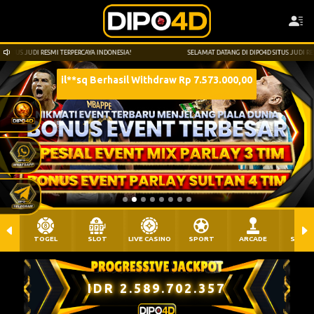
SIA!
SELAMAT DATANG DI DIPO4D SITUS JUDI RESMI TERPERCAYA INDONESIA!
TOGEL
SLOT
LIVE CASINO
SPORT
ARCADE
SABU
IDR
2.589.712.514