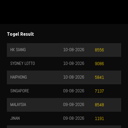
Togel Result
TOTOMACAU0000
10-08-2026
7107
TOTOMACAU1300
10-08-2026
2008
TOTOMACAU1600
09-08-2026
0712
TOTOMACAU1900
09-08-2026
9658
TOTOMACAU2200
09-08-2026
3916
TOTOMACAU2300
09-08-2026
8421