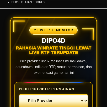
PERSETUJUAN COOKIES
? LIVE RTP MONITOR
DIPO4D
RAHASIA WINRATE TINGGI LEWAT
LIVE RTP TERUPDATE
Pilih provider untuk melihat simulasi jadwal,
countdown, indikator RTP, status permainan, dan
rekomendasi game hari ini.
PILIH PROVIDER PERMAINAN