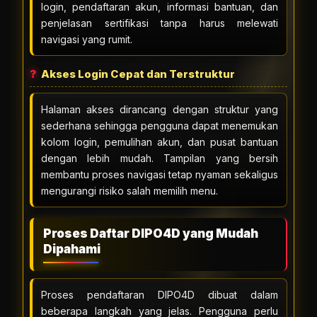
login, pendaftaran akun, informasi bantuan, dan
penjelasan sertifikasi tanpa harus melewati
navigasi yang rumit.
Akses Login Cepat dan Terstruktur
Halaman akses dirancang dengan struktur yang
sederhana sehingga pengguna dapat menemukan
kolom login, pemulihan akun, dan pusat bantuan
dengan lebih mudah. Tampilan yang bersih
membantu proses navigasi tetap nyaman sekaligus
mengurangi risiko salah memilih menu.
Proses Daftar DIPO4D yang Mudah
Dipahami
Proses pendaftaran DIPO4D dibuat dalam
beberapa langkah yang jelas. Pengguna perlu