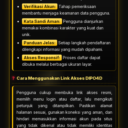
Verifikasi Akun:
Tahap pemeriksaan
membantu menjaga keamanan data pengguna.
Kata Sandi Aman:
Pengguna dianjurkan
memakai kombinasi karakter yang kuat dan
unik.
Panduan Jelas:
Setiap langkah pendaftaran
dilengkapi informasi yang mudah dipahami.
Akses Responsif:
Proses daftar dapat
dibuka melalui berbagai ukuran layar.
Cara Menggunakan Link Akses DIPO4D
Pengguna cukup membuka link akses resmi,
memilih menu login atau daftar, lalu mengikuti
petunjuk yang ditampilkan. Pastikan alamat
halaman sesuai, gunakan koneksi yang aman, dan
hindari memasukkan informasi akun pada situs
yang tidak dikenal atau tidak memiliki identitas