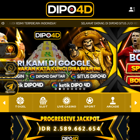
PERCAYA INDONESIA!
SELAMAT DATANG DI DIPO4D SITUS JUDI RESMI TERPERCAYA INDONE
yo**di Berhasil Withdraw Rp 1.162.000,00
TOGEL
SLOT
LIVE CASINO
SPORT
ARCADE
SABU
IDR
2.589.663.006