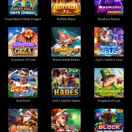
Great Wall of Meta Dragon
Buffalo Blaze
Panthera Pardus
Quantum Of Giza
Shipwrecked Riches
God's Gambit: Zeus
Goal Rush
God's Gambit Hades
Kingdom of Luck