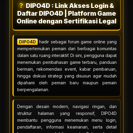
DIPO4D : Link Akses Login &
Daftar DIPO4D | Platform Game
Online dengan Sertifikasi Legal
DIPO4D
hadir sebagai forum game online yang
mempertemukan pemain dari berbagai komunitas
dalam satu ruang interaktif. Di sini, pengguna dapat
menemukan pembahasan game terbaru, panduan
bermain, rekomendasi event, kabar pembaruan,
hingga diskusi strategi yang disusun agar mudah
dipahami oleh pemain baru maupun pemain
berpengalaman.
Dengan desain modern, navigasi ringan, dan
struktur halaman yang responsif, DIPO4D
membantu pengguna menemukan menu login,
pendaftaran, informasi keamanan, serta detail