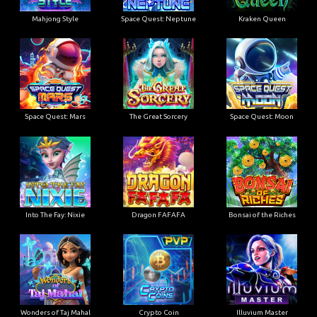
Mahjong Style
Space Quest: Neptune
Kraken Queen
Space Quest: Mars
The Great Sorcery
Space Quest: Moon
Into The Fay: Nixie
Dragon FAFAFA
Bonsai of the Riches
Wonders of Taj Mahal
Crypto Coin
Illuvium Master