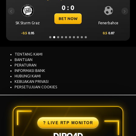
0 : 0
Previous
Next
BET NOW
SK Sturm Graz
Fenerbahce
-0.5
0.95
0.5
0.87
TENTANG KAMI
BANTUAN
PERATURAN
INFORMASI BANK
HUBUNGI KAMI
KEBIJAKAN PRIVASI
PERSETUJUAN COOKIES
? LIVE RTP MONITOR