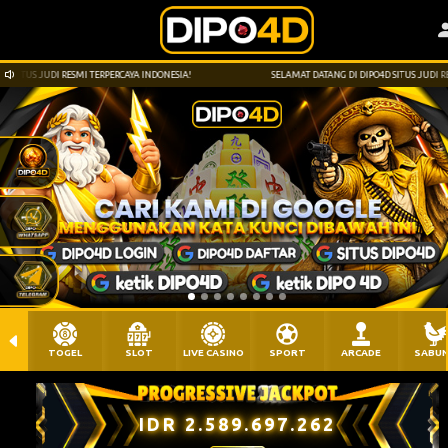
I RESMI TERPERCAYA INDONESIA!
SELAMAT DATANG DI DIPO4D SITUS JUDI RESMI TERPER
TOGEL
SLOT
LIVE CASINO
SPORT
ARCADE
SABU
IDR
2.589.701.885