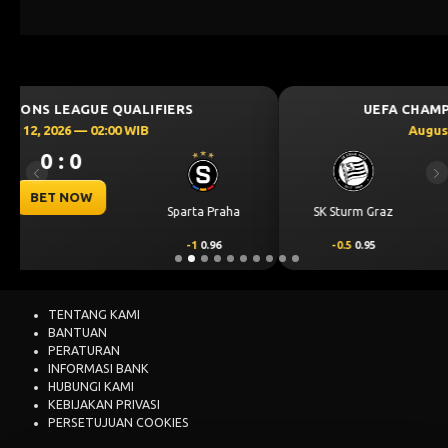
UEFA CHAMPIONS LEAGUE QUALIFIERS
August 12, 2026 — 01:30 WIB
0 : 0
Previous
Ne
BET NOW
SK Sturm Graz
Fenerbahce
-0.5
0.95
0.5
0.87
TENTANG KAMI
BANTUAN
PERATURAN
INFORMASI BANK
HUBUNGI KAMI
KEBIJAKAN PRIVASI
PERSETUJUAN COOKIES