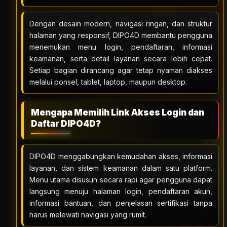
Dengan desain modern, navigasi ringan, dan struktur
halaman yang responsif, DIPO4D membantu pengguna
menemukan menu login, pendaftaran, informasi
keamanan, serta detail layanan secara lebih cepat.
Setiap bagian dirancang agar tetap nyaman diakses
melalui ponsel, tablet, laptop, maupun desktop.
Mengapa Memilih Link Akses Login dan
Daftar DIPO4D?
DIPO4D menggabungkan kemudahan akses, informasi
layanan, dan sistem keamanan dalam satu platform.
Menu utama disusun secara rapi agar pengguna dapat
langsung menuju halaman login, pendaftaran akun,
informasi bantuan, dan penjelasan sertifikasi tanpa
harus melewati navigasi yang rumit.