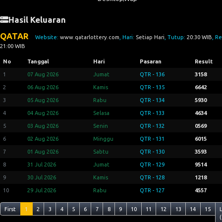
Hasil Keluaran
QATAR
Website:
www.qatarlottery.com
, Hari:
Setiap Hari
, Tutup:
20:30 WIB
, Re
21:00 WIB
No
Tanggal
Hari
Pasaran
Result
1
07 Aug 2026
Jumat
QTR - 136
3158
2
06 Aug 2026
Kamis
QTR - 135
6642
3
05 Aug 2026
Rabu
QTR - 134
5930
4
04 Aug 2026
Selasa
QTR - 133
4634
5
03 Aug 2026
Senin
QTR - 132
0569
6
02 Aug 2026
Minggu
QTR - 131
6015
7
01 Aug 2026
Sabtu
QTR - 130
3593
8
31 Jul 2026
Jumat
QTR - 129
9514
9
30 Jul 2026
Kamis
QTR - 128
1218
10
29 Jul 2026
Rabu
QTR - 127
4557
First
1
2
3
4
5
6
7
8
9
10
11
12
13
14
15
(